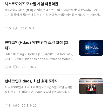
넥스트도어즈 모바일 게임 이용약관
글 내용
제1장 총칙 제1조 (목적) 이 약관은 넥스트 도어즈(이하 “회사”라 합니다)가 모바일
기기를 통해 제공하는 게임 서비스 및 이에 부수하는 네트워크, 웹사이트, 기타 서비
스(이하 “서비스”라 합니다)의 이용에 대한 회사와 서비스 이용자의 권리ㆍ의무 및
책임사항, 기타 필요한 사항을 규정함을 목적으로 합니다. 제2조 (용어의 정의) ① 이
작성시간
0
1
2021. 5. 3.
약관에서 사용하는 용어의 정의는 다음과 같습니다. 1. “회사”라 함은 모바일 기기를
통하여 서비스를 제공하는 사업자를 의미합니다. 2. “회원”이란 이 약관에 따라 이용
계약을 체결하고, 회사가 제공하는 서비스를 이용하는 자를 의미합니다. 3. “임시회
현대코인(Hdac) 약1천만개 소각 확정 (호
원”이란 일부 정보만 제공하고 회사가 제공하는 서비스의 일부만 이용하는 자를 의
재)
미합니다. 4. “모바일 기기”란 콘텐츠를..
글 내용
Hdac Burning – Update (10/04/2018) A total of 9,
751,882.207 Hdac has been purchased from th
e market from September 27th to October 3rd
작성시간
0
0
2018. 10. 4.
2018.The amount will be burned through four d
ays starting from today (October 4th~October
7th, 2018).You can check the burning status at th
현대코인(Hdac), 최신 호재 5가지
e burn address below. Burn Address: HJXXXXX
글 내용
1. 약 1000만개 소각 조치 예정2018년 5월 30일 공지를
XXXXXXXXXXXXXXXXXVarS5i 소각 공지 – 업데이트
통해 알려드린 바와 같이, Hdac 소각과 관련하여 지난 3
(10/04/2018) 2018년9월 27일부터10월 3일까지, 총
개월간 6차례에 걸쳐 98%의 물량이 소각됐습니다.전체
9,751,8..
소각 대상 물량 총 517,794,000 Hdac 중 약 2%에 해당
작성시간
8
0
2018. 9. 20.
하는 미회수 물량 9,741,235 Hdac 에 대해서 하기와 같