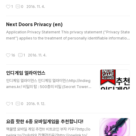
취감 끝판왕! 노력한 만큼 성장하는 건물주 같은 게임! 오늘
방식으로 이용되고 있으며 개인정보보호를 위해 어떠한 조치가 취해지고 있는지 알
작성시간
1
0
2016. 11. 4.
도 즐거운 게임 즐기시..
려드립니다. 이 개인정보취급방침의 순서는 다음과 같습니다. 1. 수집하는 개인정보
의 항목 및 수집방법 2. 개인정보의 수집 및 이용목적 3. 개인정보의 공유 및 제공 4.
개인정보의 취급위탁 5. 개인정보의 보유 및 이용기간 6. 개인정보의 파기절차 및 방
Next Doors Privacy (en)
법 7. 이용자 및 법정대리인의 권리와 그 행사방법 8. 개인정보 자동 수집 장치의 설
글 내용
치/운영 및 거부에 관한 사항 9. 개인정보의 기..
Application Privacy Statement This privacy statement (“Privacy State
ment”) applies to the treatment of personally identifiable information
submitted by, or otherwise obtained from, you in connection with the
associated application (“Application”). The Application is provided b
작성시간
16
1
2016. 11. 4.
y [Next Doors] (and may be provided by [Next Doors] on behalf of a
[Next Doors] licensor or partner (“Application Partner..
인디게임 얼라이언스
글 내용
인디게임 얼라이언스 인디게임 얼라이언스http://indieg
ames.kr/ 비밀의 탑 : 500층의 비밀 (Secret Tower) /
Next DoorsAndroid : https://play.google.com/st
ore/apps/details?id=me.nextdoors.tower 연습생
작성시간
1
0
2016. 9. 12.
키우기2 / 크래블루 Android : https://play.google.c
om/store/apps/details?id=com.crablue.idolevo
2 날아라 코기 (Space Corgi) / Next DoorsAndroid
요즘 핫한 6종 모바일게임을 추천합니다!
: https://play.google.com/store/apps/details?id
글 내용
=me.nextdoors.spacecorgi 두뇌풀가동 - 브레인키
핵꿀잼 모바일 게임 추천!!! 비트코인 부자 키우기http://o
우기 / HaFaLiAndroid ..
nelink.to/7p8d99 집행검키우기http://onelink.to/9g