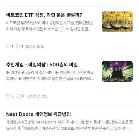
이 소각 조치 예정임을 공지 드립니다.▶ 대상물량 : 9,741,
235 Hdac▶ 방법 : 거래소 매입 후 소각▶ 기간 : 2018
비트코인 ETF 상장, 과연 문은 열릴까?
년 9월 27일 ~ 2018년 10월 3일▶ 소각주소 : HJXXXX
글 내용
XXXXXXXXXXXXXXXXXXXXXXVarS5i출처: https://
비트코인 투자자들사이에서 긍정적인 시그널, 펀더멘탈을
hdacvalue.com/customer/notice/detail/25 2. 현
위해 가장 주목하고 있는 비트코인 ETF에 얼마전 윙클보
대BS&C,SK텔레콤,명화공업 AI기반 스마트 팩토..
스의 ETF 신청이 거절되어 하락세를 피할 수 없었죠.하지
만 실망은 아직 금물!! 여러 회사, 단체들이 ETF 상장에 문
작성시간
1
1
2018. 8. 2.
을 계속 두드리고 있습니다.ETF 상장은 곧 대기업, 기관의
투자로 이어질 수 있어 앞으로도 주목해야 할 부분인 것 같
습니다. •2018년 1월: ProShares ETF 상장 신청 (201
추천게임 - 비밀의탑 : 500층의 비밀
8년 8월 23일 결정 예정)•2018년 1월: GraniteShare
글 내용
s ETF 상장 신청 (2018년 9월 15일까지 결정)•2018년
▶ 2018 구글플레이 추천 게임! ▶ 99만명이 극찬한 바로
1월: Direxion 5개 ETF 상장 신청 (2018년 9월 21일까
그게임! ▶ 이벤트에 참여하고 푸짐한 선물을 득템하세요!
지 결정 예정. 지속적으로 연기해 왔음)•2018년 6월: Van
빠르고 통쾌한 전투를 경험하세요. 다양한 직업의 영웅들
Eck / Soli..
로 강력한 팀을 구성하세요. 가장 높은 층에 도달하여 전세
작성시간
2
0
2017. 2. 22.
계에 당신의 명성을 떨치세요. 그리고 숨겨진 500층의 비
밀을 모두 풀어보세요. 최고의 영웅팀을 구성해서 강력한
보스를 쓰러뜨리고 전설의 무기를 획득하세요. 전세계 플
Next Doors 개인정보 취급방침
레이어들과 대결하여 PVP에서 우승해 보세요. ----- 이
글 내용
게임은 요즈음 70만명이 즐기는 가장 핫한 게임입니다. 이
개인정보 취급방침 Next Doors(이하 '회사'라고함)는 이용자의 개인정보보호를 중
렇게 재미있는 RPG 게임을 절대 놓치지 마세요! 무한으로
요시하며, 『정보통신망 이용촉진 및 정보보호』에 관한 법률을 준수하고 있습니다. 회
즐길 수 있도록 컨텐츠 업데이트는 계속 됩니다. 키우기 성
사는 개인정보취급방침을 통하여 이용자께서 제공하시는 개인정보가 어떠한 용도와