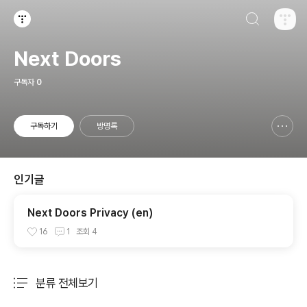
검색하기
티스토리
Next Doors
구독자
0
구독하기
방명록
신고하기 레이어
열기
인기글
Next Doors Privacy (en)
16
1
조회
4
분류 전체보기
주요 글 목록